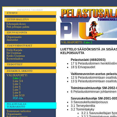
PIENENNÄ VALIKKO
ETUSIVU
LIITON HALLITUS
Edustajakokous
Puh.johtajan palsta
EDUNVALVONTA
Organisaatio
Jäsenedut
VÄLIRAPORTTI |
Liite 2
JÄSENYHDISTYKSET
LUETTELO SÄÄDÖKSISTÄ JA SISÄAS
Etelä-Karjala
KELPOISUUTTA
Itä-Uusimaa
Keski-Uusimaa
Kymenlaakso
Pelastuslaki (468/2003)
17 § Pelastustoimen henkilöstö
TIEDOTTEET
18 § Erivapaudet
ASIAKIRJA-ARKISTO
Valtioneuvoston asetus pelast
VÄLIRAPORTTI
12 § Pelastustoimintaan osallis
Liite 2
13 § Pelastustoimintaan osallis
Liite 3/4
Liite 5
Liite 6
Toimintavalmiusohje SM-2002-
Liite 7
6 Pelastustoiminnan johtaminen
Liite 8
Liite 9/10
Savusukellusohje SM-2001-005
PDF-file
3 Savusukelluskelpoisuus
PELASTUSALAN
3.1 Terveydentila
TUKIRAHASTO
3.2 Toimintakyky
Toiminnan tarkoitus
3.2.1 Savusukeltajan fyy
Organisaatio
3.2.2 Toimintakyvyn mit
Rahaston säännöt