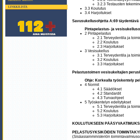
3.2.3 Testausten tekemi
LINKKILISTA
3.3 Koulutus
3.4 Harjoitukset
Savusukellusohjetta A:69 täydentävä 
Pintapelastus- ja vesisukellus
2 Pintapelastus
2.1 Terveydentila ja toim
2.2 Koulutus
2.3 Harjoitukset
3 Vesisukellus
3.1 Terveydentila ja toim
3.2 Koulutus
3.3 Harjoitukset
Pelastustoimen vesisukeltajien perusko
Ohje: Korkealla työskentely p
4 Normit
4.1 Säädökset
4.2 Standardit
4.3 Turvaohjeet
5 Työskentelyn edellytykset
5.1 Terveydentila ja toim
5.2 Koulutus
5.3 Harjoitukset
KOULUTUKSEEN PÄÄSYVAATIMUKS
PELASTUSYKSIKÖIDEN TOIMINTAK
(
Sisäasiainministeriön toimintavalmiu