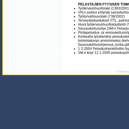
PELASTAJIEN FYYSISEN TOIM
Työterveyshuoltolaki (1383/2001
VN:n asetus erityistä sairastumi
Työturvallisuuslaki (738/2002)
Terveystarkastukset (TTL, paino
Hyvä työterveyshuoltokäytäntö (
Savusukellusohje (SM:n Pelastus
Pintapelastus- ja vesisukellusoh
Korkealla työskentely pelastust
toimintakyvyn arvioimiseksi (keho
Savusukellusohjeessa, jonka jälke
1.3.2004 Pelastushenkilöstön fyy
SM:n kirje 12.1.2005 pelastusjoht
© Pelastus